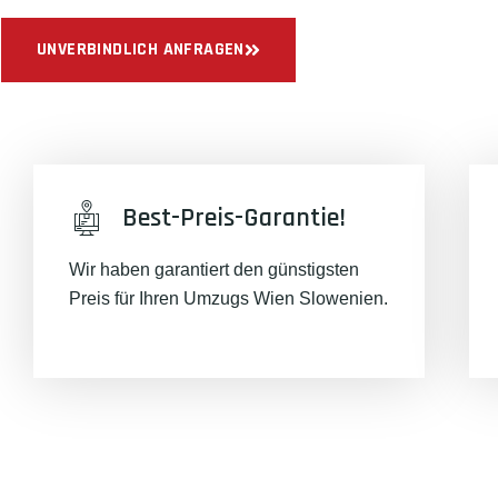
UNVERBINDLICH ANFRAGEN
Best-Preis-Garantie!
Wir haben garantiert den günstigsten
Preis für Ihren Umzugs Wien Slowenien.