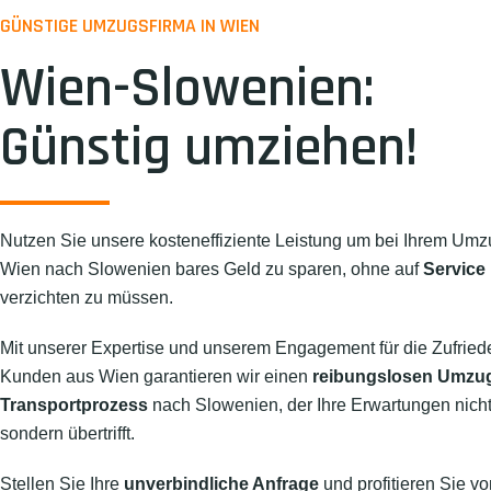
GÜNSTIGE UMZUGSFIRMA IN WIEN
Wien-Slowenien:
Günstig umziehen!
Nutzen Sie unsere kosteneffiziente Leistung um bei Ihrem Umz
Wien nach Slowenien bares Geld zu sparen, ohne auf
Service 
verzichten zu müssen.
Mit unserer Expertise und unserem Engagement für die Zufried
Kunden aus Wien garantieren wir einen
reibungslosen Umzu
Transportprozess
nach Slowenien, der Ihre Erwartungen nicht n
sondern übertrifft.
Stellen Sie Ihre
unverbindliche Anfrage
und profitieren Sie vo