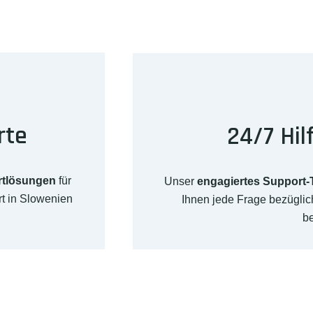
rte
24/7 Hil
rtlösungen
für
Unser
engagiertes Support
t in Slowenien
Ihnen jede Frage bezügli
b