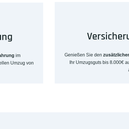
Versicher
ung
Genießen Sie den
zusätzliche
fahrung
im
Ihr Umzugsguts bis 8.000€ 
nellen Umzug von