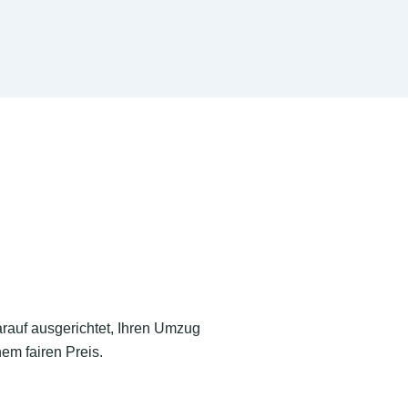
arauf ausgerichtet, Ihren Umzug
em fairen Preis.