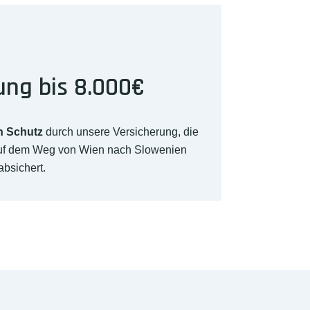
ung bis 8.000€
n Schutz
durch unsere Versicherung, die
auf dem Weg von Wien nach Slowenien
absichert.