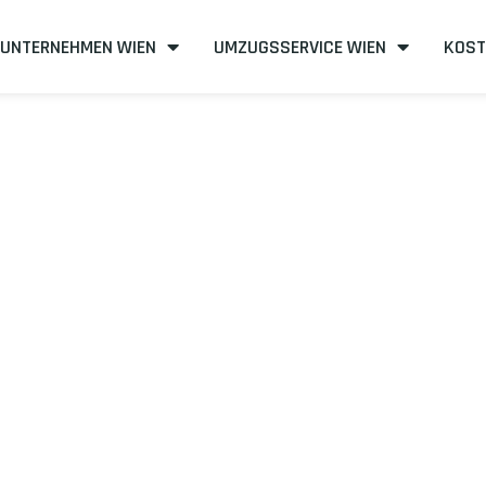
UNTERNEHMEN WIEN
UMZUGSSERVICE WIEN
KOST
n nach Slowen
neffizient
mit uns – Wir sind Ihr verlässlicher Partner in Wien!
unserer Best-Preis-Garantie: