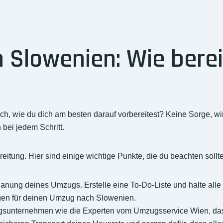
Slowenien: Wie berei
h, wie du dich am besten darauf vorbereitest? Keine Sorge, w
 bei jedem Schritt.
eitung. Hier sind einige wichtige Punkte, die du beachten sollte
lanung deines Umzugs. Erstelle eine To-Do-Liste und halte alle 
en für deinen Umzug nach Slowenien.
gsunternehmen wie die Experten vom Umzugsservice Wien, das 