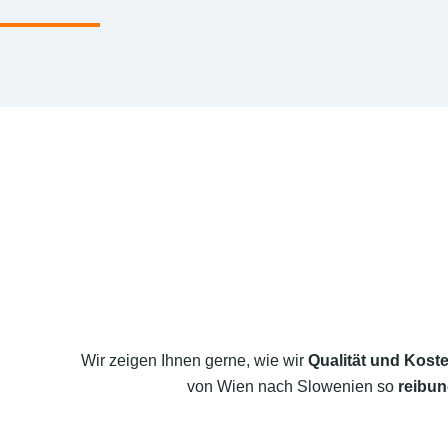
Wir zeigen Ihnen gerne, wie wir
Qualität und Koste
von Wien nach Slowenien so
reibun