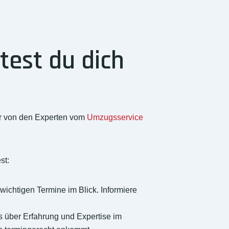
test du dich
ir von den Experten vom
Umzugsservice
st:
wichtigen Termine im Blick. Informiere
über Erfahrung und Expertise im