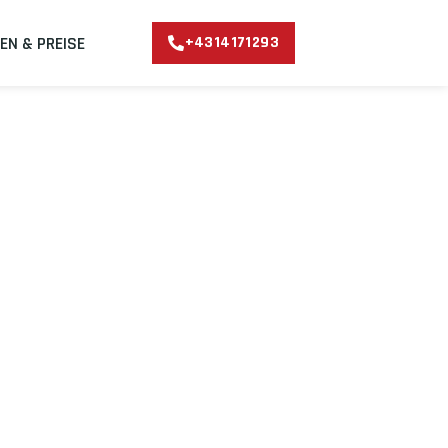
EN & PREISE
+4314171293
ien