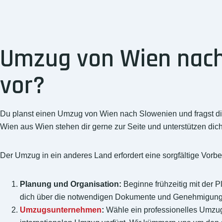
Umzug von Wien nach 
vor?
Du planst einen Umzug von Wien nach Slowenien und fragst dic
Wien aus Wien stehen dir gerne zur Seite und unterstützen dich
Der Umzug in ein anderes Land erfordert eine sorgfältige Vorber
Planung und Organisation:
Beginne frühzeitig mit der P
dich über die notwendigen Dokumente und Genehmigung
Umzugsunternehmen
:
Wähle ein professionelles Umzu