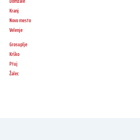
Domžale
Kranj
Novo mesto
Velenje
Grosuplje
Krško
Ptuj
Žalec