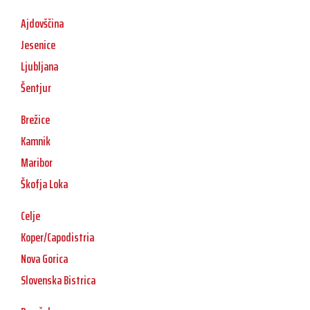
Ajdovščina
Jesenice
Ljubljana
Šentjur
Brežice
Kamnik
Maribor
Škofja Loka
Celje
Koper/Capodistria
Nova Gorica
Slovenska Bistrica