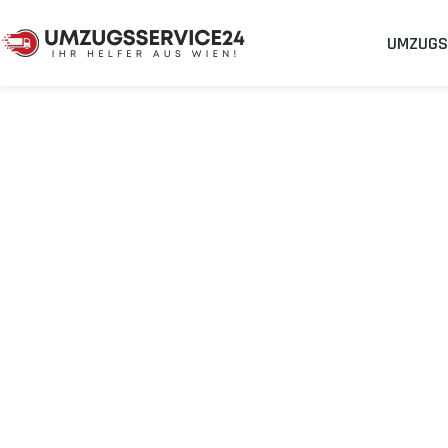
UMZUGS
Umzugsunternehmen
Umzug Wien Budapest
Umzug von Wie
Planen Sie Ihren Umzug Wien Budapest
stressfrei und kosten
Sichern Sie sich jetzt einen
sorgenfreien Umzug in Wien
mit 