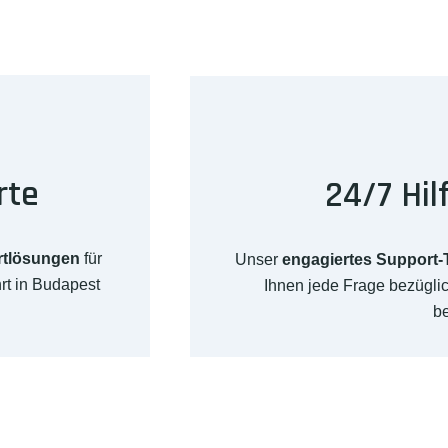
rte
24/7 Hil
rtlösungen
für
Unser
engagiertes Support
rt in Budapest
Ihnen jede Frage bezügl
b