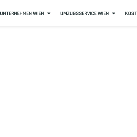
UNTERNEHMEN WIEN
UMZUGSSERVICE WIEN
KOST
n nach Budape
effizient
mit uns – Wir sind Ihr verlässlicher Partner in Wien!
unserer Best-Preis-Garantie: