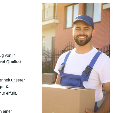
ug von in
nd Qualität
enheit unserer
gs- &
r erfüllt,
n einer