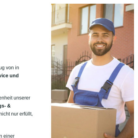
ug von in
vice und
enheit unserer
gs- &
ht nur erfüllt,
n einer