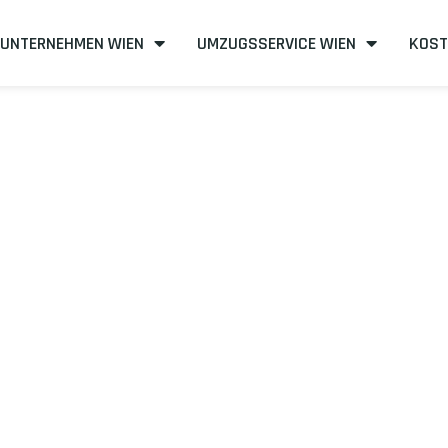
UNTERNEHMEN WIEN
UMZUGSSERVICE WIEN
KOST
n nach Cesky 
kosteneffizient
mit uns – Wir sind Ihr verlässlicher Partner in Wi
unserer Best-Preis-Garantie: