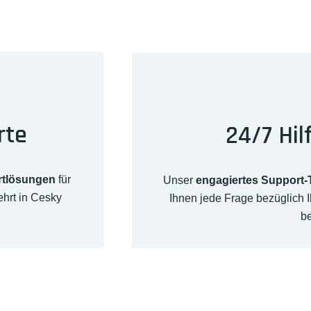
rte
24/7 Hil
rtlösungen
für
Unser
engagiertes Support
hrt in Cesky
Ihnen jede Frage bezüglich
b