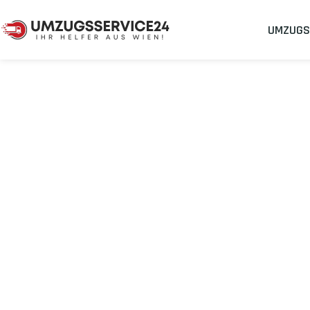
UMZUGS
Umzugsunternehmen
Umzug Wien Cesky Krumlov
Umzug von Wie
Planen Sie Ihren Umzug Wien Cesky Krumlov
stressfrei und 
Sichern Sie sich jetzt einen
sorgenfreien Umzug in Wien
mit 