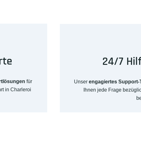
rte
24/7 Hil
rtlösungen
für
Unser
engagiertes Support
t in Charleroi
Ihnen jede Frage bezügli
b