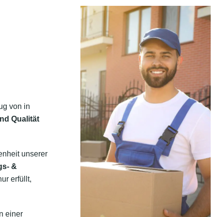
ug von in
nd Qualität
enheit unserer
gs- &
r erfüllt,
n einer