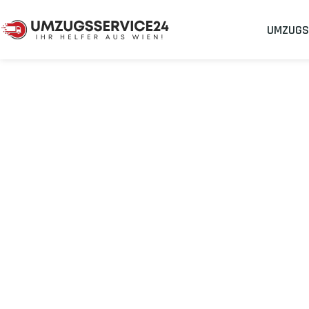
UMZUGS
Umzugsunternehmen
Umzug Wien Charleroi
Umzug von Wie
Planen Sie Ihren Umzug Wien Charleroi
stressfrei und kosten
Sichern Sie sich jetzt einen
sorgenfreien Umzug in Wien
mit 