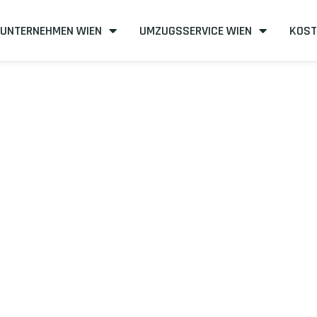
UNTERNEHMEN WIEN
UMZUGSSERVICE WIEN
KOST
n nach Charler
effizient
mit uns – Wir sind Ihr verlässlicher Partner in Wien!
unserer Best-Preis-Garantie: