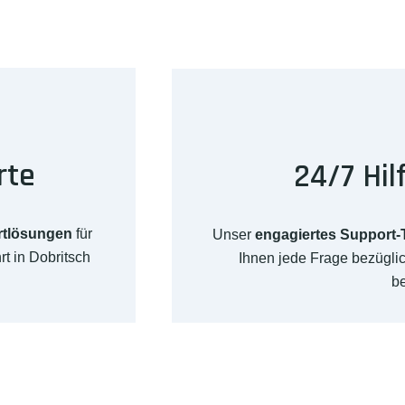
rte
24/7 Hil
rtlösungen
für
Unser
engagiertes Support
t in Dobritsch
Ihnen jede Frage bezügli
b