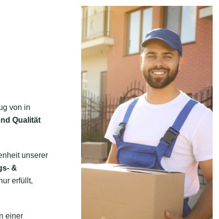
ug von in
nd Qualität
enheit unserer
gs- &
r erfüllt,
n einer