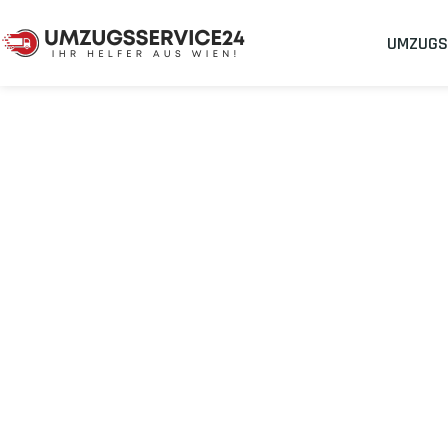
UMZUGS
Umzugsunternehmen
Umzug Wien Dobritsch
Umzug von Wie
Planen Sie Ihren Umzug Wien Dobritsch
stressfrei und kosten
Sichern Sie sich jetzt einen
sorgenfreien Umzug in Wien
mit 