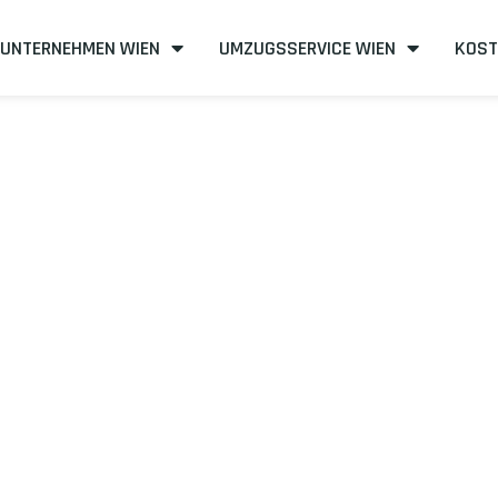
UNTERNEHMEN WIEN
UMZUGSSERVICE WIEN
KOST
n nach Dobrits
effizient
mit uns – Wir sind Ihr verlässlicher Partner in Wien!
unserer Best-Preis-Garantie: