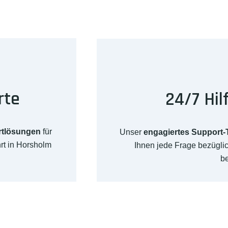
rte
24/7 Hil
rtlösungen
für
Unser
engagiertes Support
rt in Horsholm
Ihnen jede Frage bezügl
b