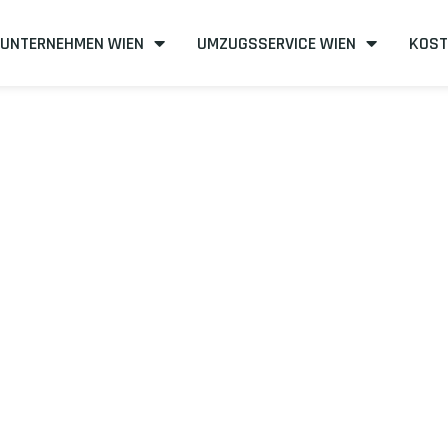
UNTERNEHMEN WIEN
UMZUGSSERVICE WIEN
KOST
n nach Horsho
effizient
mit uns – Wir sind Ihr verlässlicher Partner in Wien!
unserer Best-Preis-Garantie: