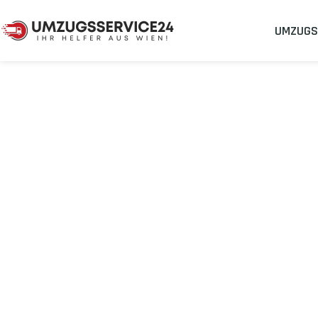
UMZUGS
Umzugsunternehmen
Umzug Wien Horsholm
Umzug von Wie
Planen Sie Ihren Umzug Wien Horsholm
stressfrei und kosten
Sichern Sie sich jetzt einen
sorgenfreien Umzug in Wien
mit 