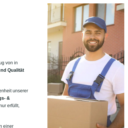
ug von in
nd Qualität
enheit unserer
gs- &
r erfüllt,
n einer