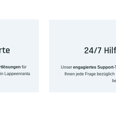
rte
24/7 Hil
rtlösungen
für
Unser
engagiertes Support
 in Lappeenranta
Ihnen jede Frage bezüglic
b