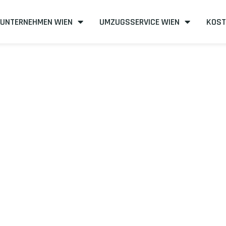
UNTERNEHMEN WIEN
UMZUGSSERVICE WIEN
KOST
n nach Lappee
steneffizient
mit uns – Wir sind Ihr verlässlicher Partner in Wie
unserer Best-Preis-Garantie: