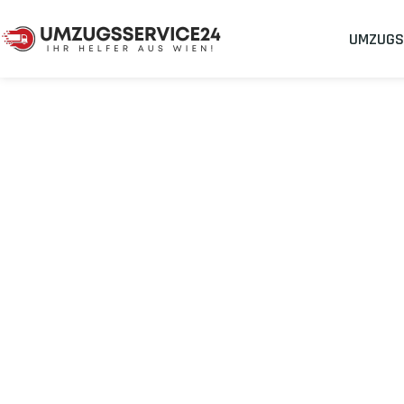
UMZUGS
Umzugsunternehmen
Umzug Wien Lappeenranta
Umzug von Wie
Planen Sie Ihren Umzug Wien Lappeenranta
stressfrei und ko
Sichern Sie sich jetzt einen
sorgenfreien Umzug in Wien
mit 