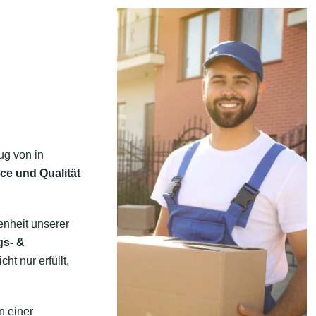
ug von in
ce und Qualität
enheit unserer
gs- &
t nur erfüllt,
n einer