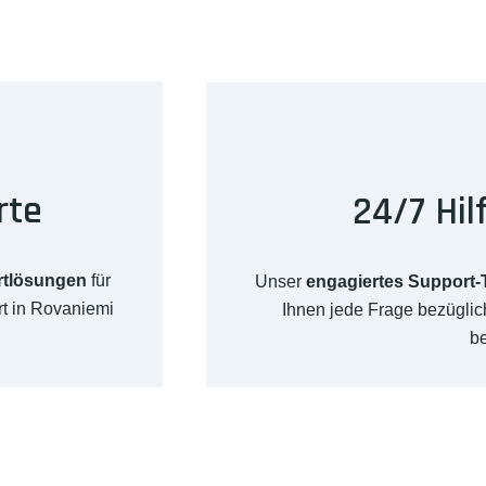
rte
24/7 Hil
rtlösungen
für
Unser
engagiertes Support
t in Rovaniemi
Ihnen jede Frage bezügli
b