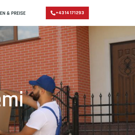
EN & PREISE
+4314171293
emi