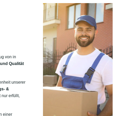
ug von in
 und Qualität
enheit unserer
gs- &
ur erfüllt,
n einer