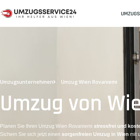
UMZUGS
Umzugsunternehmen
Umzug Wien Rovaniemi
Umzug von Wie
Planen Sie Ihren Umzug Wien Rovaniemi
stressfrei und koste
Sichern Sie sich jetzt einen
sorgenfreien Umzug in Wien
mit 