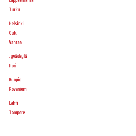
Lappeenranta
Turku
Helsinki
Oulu
Vantaa
Jyväskylä
Pori
Kuopio
Rovaniemi
Lahti
Tampere