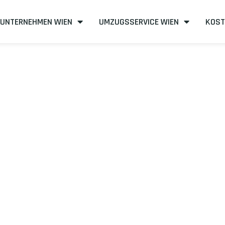
UNTERNEHMEN WIEN
UMZUGSSERVICE WIEN
KOST
n nach Tromso
fizient
mit uns – Wir sind Ihr verlässlicher Partner in Wien!
unserer Best-Preis-Garantie: