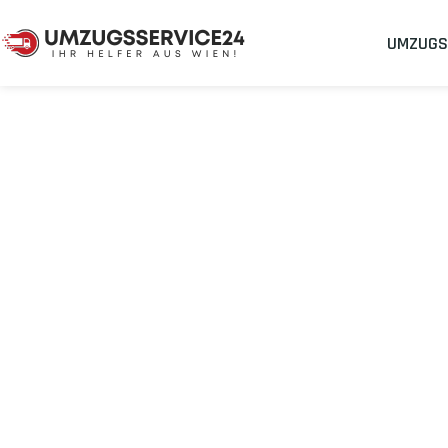
UMZUGS
Umzugsunternehmen
Umzug Wien Tromso
Umzug von Wie
Planen Sie Ihren Umzug Wien Tromso
stressfrei und kostenef
Sichern Sie sich jetzt einen
sorgenfreien Umzug in Wien
mit 