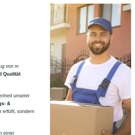
ug von in
 Qualität
enheit unserer
gs- &
 erfüllt, sondern
n einer