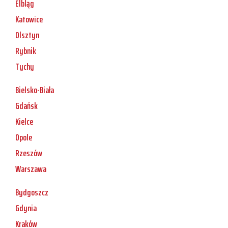
Elbląg
Katowice
Olsztyn
Rybnik
Tychy
Bielsko-Biała
Gdańsk
Kielce
Opole
Rzeszów
Warszawa
Bydgoszcz
Gdynia
Kraków