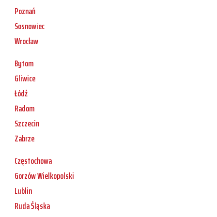
Poznań
Sosnowiec
Wrocław
Bytom
Gliwice
Łódź
Radom
Szczecin
Zabrze
Częstochowa
Gorzów Wielkopolski
Lublin
Ruda Śląska