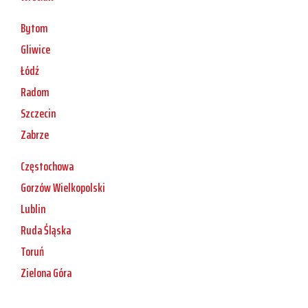
Bytom
Gliwice
Łódź
Radom
Szczecin
Zabrze
Częstochowa
Gorzów Wielkopolski
Lublin
Ruda Śląska
Toruń
Zielona Góra