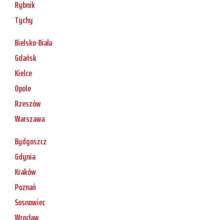
Rybnik
Tychy
Bielsko-Biała
Gdańsk
Kielce
Opole
Rzeszów
Warszawa
Bydgoszcz
Gdynia
Kraków
Poznań
Sosnowiec
Wrocław