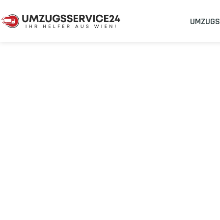
UMZUGS
Umzugsunternehmen
Umzug Wien Rybnik
Umzug von Wie
Planen Sie Ihren Umzug Wien Rybnik
stressfrei und kostenef
Sichern Sie sich jetzt einen
sorgenfreien Umzug in Wien
mit 