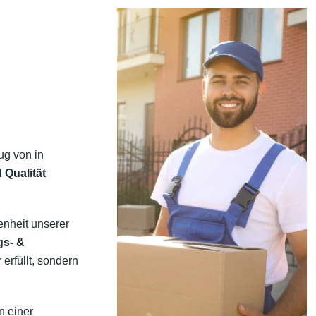
ug von in
 Qualität
enheit unserer
gs- &
erfüllt, sondern
n einer