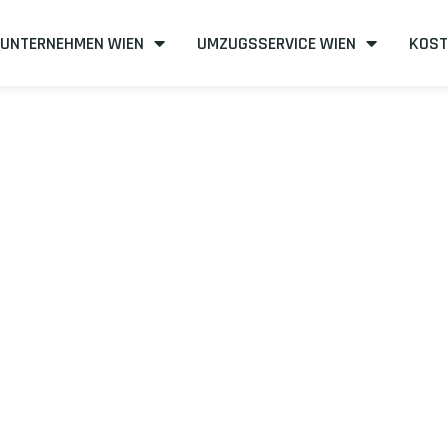
UNTERNEHMEN WIEN
UMZUGSSERVICE WIEN
KOST
n nach Rybnik
fizient
mit uns – Wir sind Ihr verlässlicher Partner in Wien!
unserer Best-Preis-Garantie: