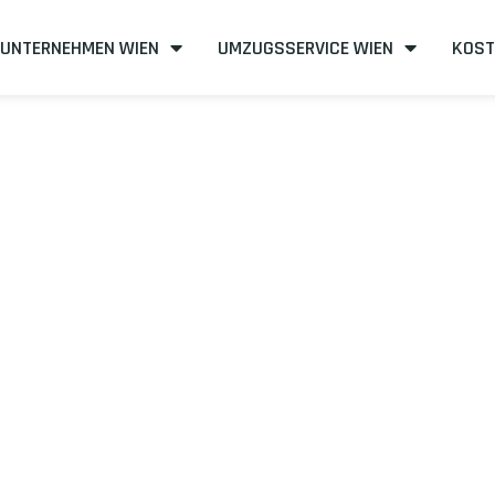
UNTERNEHMEN WIEN
UMZUGSSERVICE WIEN
KOST
n nach Frankre
neffizient
mit uns – Wir sind Ihr verlässlicher Partner in Wien!
unserer Best-Preis-Garantie: