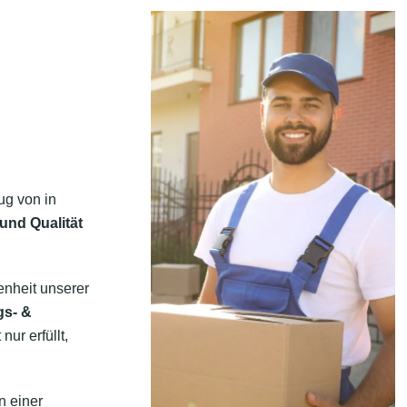
ug von in
und Qualität
enheit unserer
gs- &
ur erfüllt,
n einer