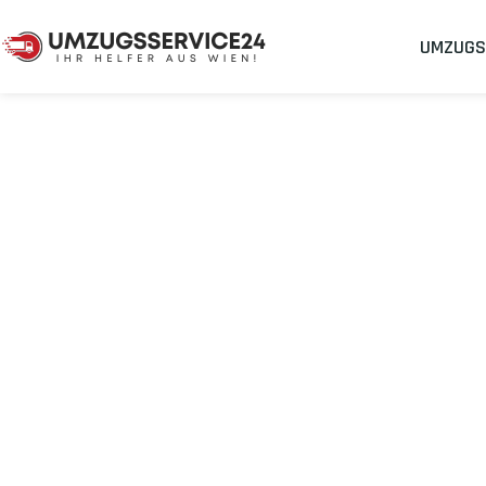
UMZUGS
Umzugsunternehmen
Umzug Wien Frankreich
Umzug von Wie
Planen Sie Ihren Umzug Wien Frankreich
stressfrei und koste
Sichern Sie sich jetzt einen
sorgenfreien Umzug in Wien
mit 