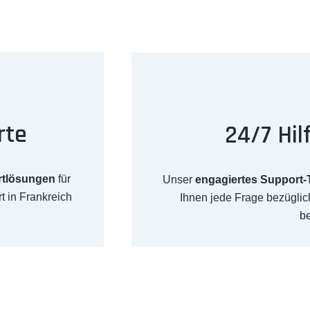
rte
24/7 Hil
rtlösungen
für
Unser
engagiertes Support
t in Frankreich
Ihnen jede Frage bezügli
b