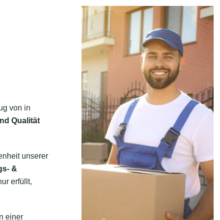
ug von in
nd Qualität
enheit unserer
gs- &
r erfüllt,
n einer