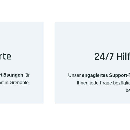
rte
24/7 Hil
rtlösungen
für
Unser
engagiertes Support
rt in Grenoble
Ihnen jede Frage bezügl
b