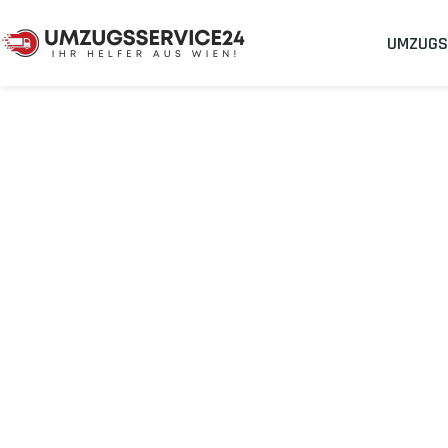
UMZUGS
Umzugsunternehmen
Umzug Wien Grenoble
Umzug von Wie
Planen Sie Ihren Umzug Wien Grenoble
stressfrei und kosten
Sichern Sie sich jetzt einen
sorgenfreien Umzug in Wien
mit 