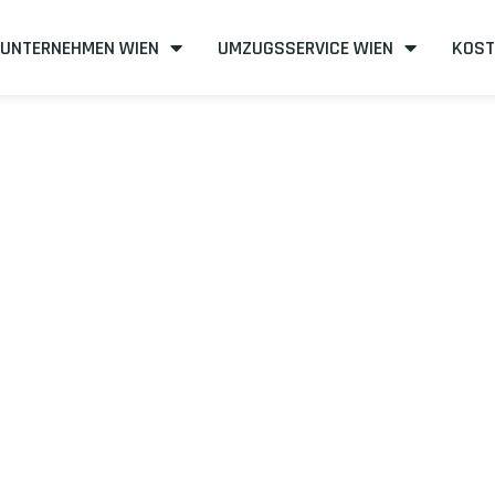
UNTERNEHMEN WIEN
UMZUGSSERVICE WIEN
KOST
n nach Grenob
effizient
mit uns – Wir sind Ihr verlässlicher Partner in Wien!
unserer Best-Preis-Garantie: