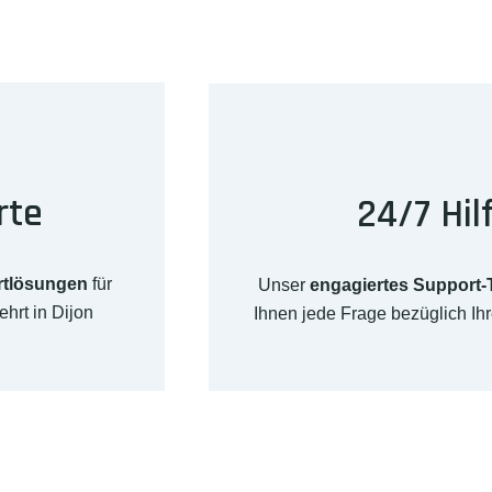
rte
24/7 Hil
rtlösungen
für
Unser
engagiertes Support
hrt in Dijon
Ihnen jede Frage bezüglich I