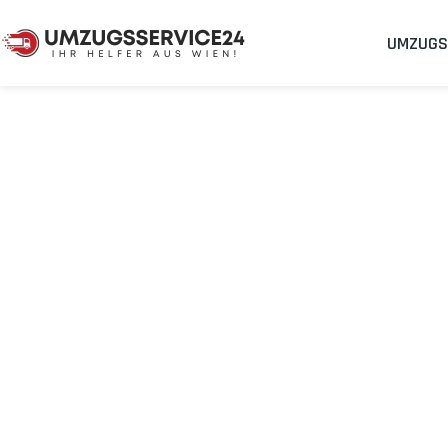
UMZUGS
Umzugsunternehmen
Umzug Wien Dijon
Umzug von Wie
Planen Sie Ihren Umzug Wien Dijon
stressfrei und kosteneffi
Sichern Sie sich jetzt einen
sorgenfreien Umzug in Wien
mit 