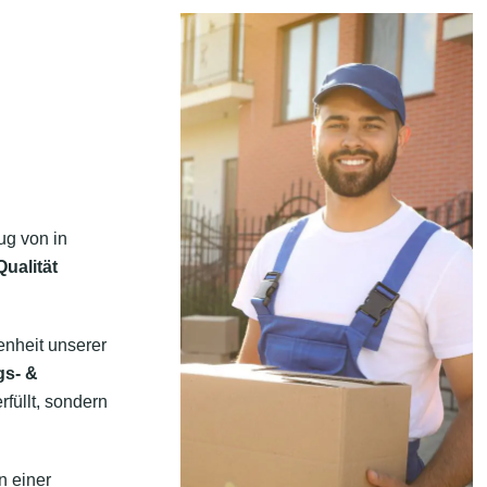
ug von in
ualität
enheit unserer
gs- &
rfüllt, sondern
n einer