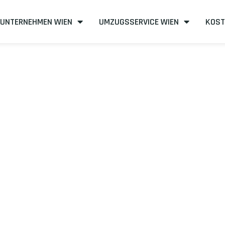
UNTERNEHMEN WIEN
UMZUGSSERVICE WIEN
KOST
n nach Dijon
zient
mit uns – Wir sind Ihr verlässlicher Partner in Wien!
unserer Best-Preis-Garantie: