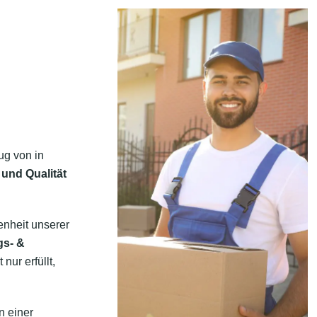
ug von in
 und Qualität
enheit unserer
gs- &
ur erfüllt,
n einer