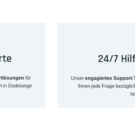
rte
24/7 Hil
rtlösungen
für
Unser
engagiertes Support
rt in Dudelange
Ihnen jede Frage bezügli
b