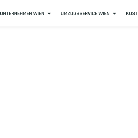
UNTERNEHMEN WIEN
UMZUGSSERVICE WIEN
KOST
n nach Dudela
eneffizient
mit uns – Wir sind Ihr verlässlicher Partner in Wien!
unserer Best-Preis-Garantie: