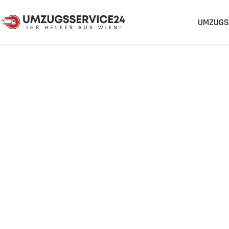
UMZUGS
Umzugsunternehmen
Umzug Wien Dudelange
Umzug von Wie
Planen Sie Ihren Umzug Wien Dudelange
stressfrei und kost
Sichern Sie sich jetzt einen
sorgenfreien Umzug in Wien
mit 