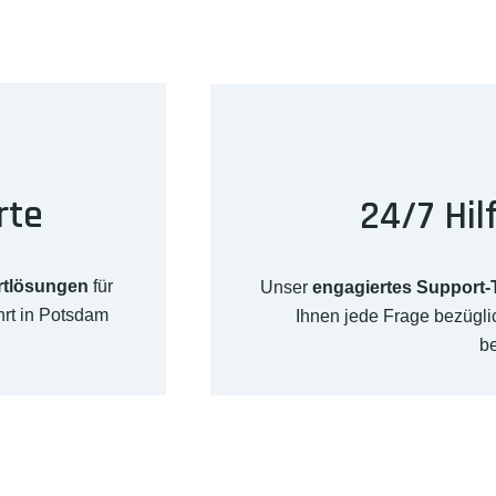
rte
24/7 Hil
rtlösungen
für
Unser
engagiertes Support
rt in Potsdam
Ihnen jede Frage bezügl
b