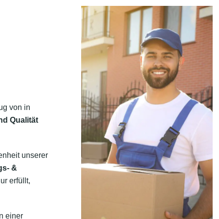
ug von in
nd Qualität
enheit unserer
gs- &
 erfüllt,
n einer