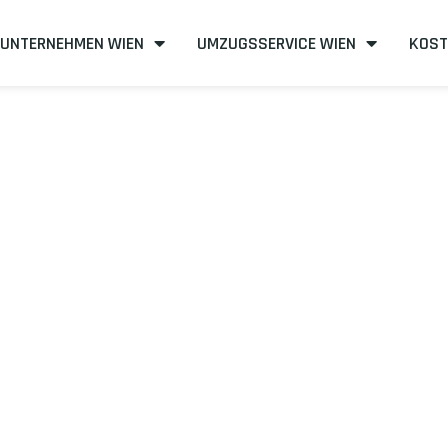
UNTERNEHMEN WIEN
UMZUGSSERVICE WIEN
KOST
n nach Potsda
ffizient
mit uns – Wir sind Ihr verlässlicher Partner in Wien!
unserer Best-Preis-Garantie: