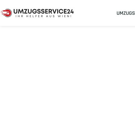
UMZUGS
Umzugsunternehmen
Umzug Wien Potsdam
Umzug von Wie
Planen Sie Ihren Umzug Wien Potsdam
stressfrei und kostene
Sichern Sie sich jetzt einen
sorgenfreien Umzug in Wien
mit 