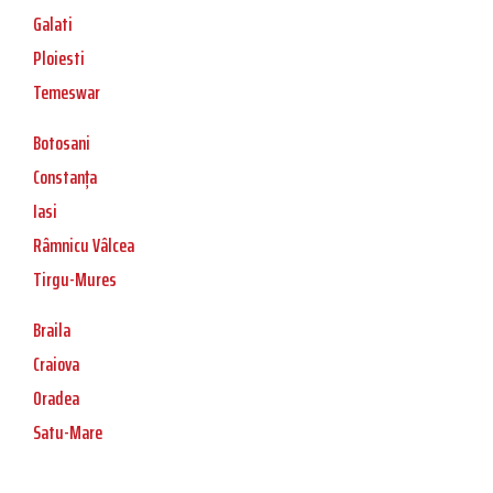
Galati
Ploiesti
Temeswar
Botosani
Constanța
Iasi
Râmnicu Vâlcea
Tirgu-Mures
Braila
Craiova
Oradea
Satu-Mare