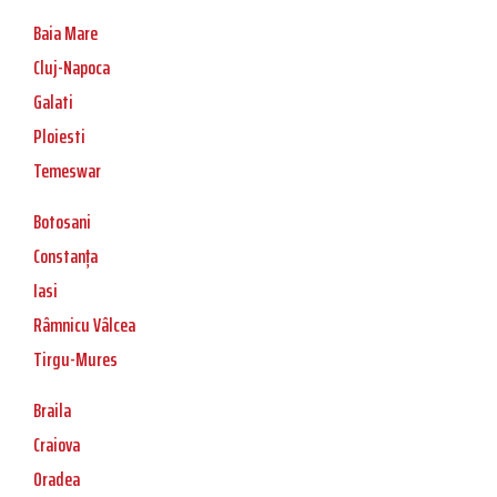
Baia Mare
Cluj-Napoca
Galati
Ploiesti
Temeswar
Botosani
Constanța
Iasi
Râmnicu Vâlcea
Tirgu-Mures
Braila
Craiova
Oradea