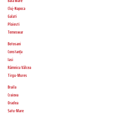
Baia Mare
Cluj-Napoca
Galati
Ploiesti
Temeswar
Botosani
Constanța
Iasi
Râmnicu Vâlcea
Tirgu-Mures
Braila
Craiova
Oradea
Satu-Mare