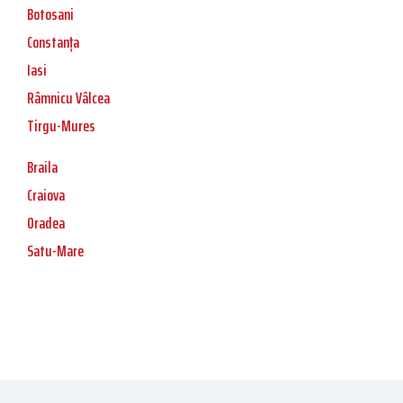
Botosani
Constanța
Iasi
Râmnicu Vâlcea
Tirgu-Mures
Braila
Craiova
Oradea
Satu-Mare