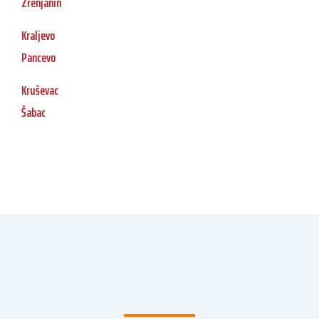
Zrenjanin
Kraljevo
Pancevo
Kruševac
Šabac