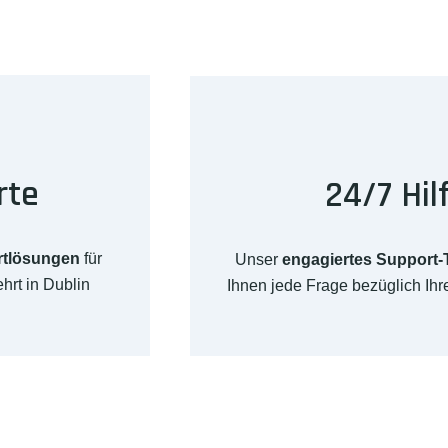
rte
24/7 Hil
rtlösungen
für
Unser
engagiertes Support
hrt in Dublin
Ihnen jede Frage bezüglich Ih