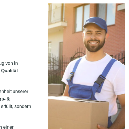
ug von in
 Qualität
enheit unserer
gs- &
erfüllt, sondern
n einer