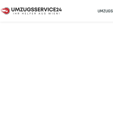
UMZUGS
Umzugsunternehmen
Umzug Wien Dublin
Umzug von Wie
Planen Sie Ihren Umzug Wien Dublin
stressfrei und kosteneff
Sichern Sie sich jetzt einen
sorgenfreien Umzug in Wien
mit 