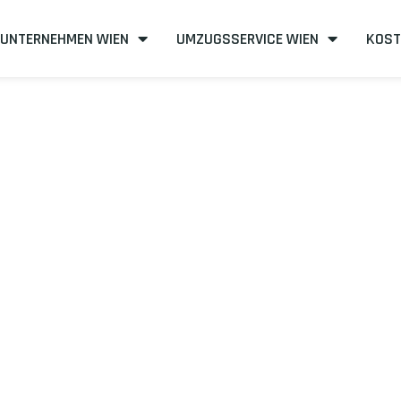
UNTERNEHMEN WIEN
UMZUGSSERVICE WIEN
KOST
n nach Dublin
izient
mit uns – Wir sind Ihr verlässlicher Partner in Wien!
unserer Best-Preis-Garantie: