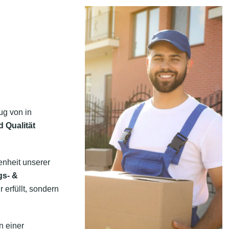
ug von in
d Qualität
enheit unserer
gs- &
 erfüllt, sondern
n einer