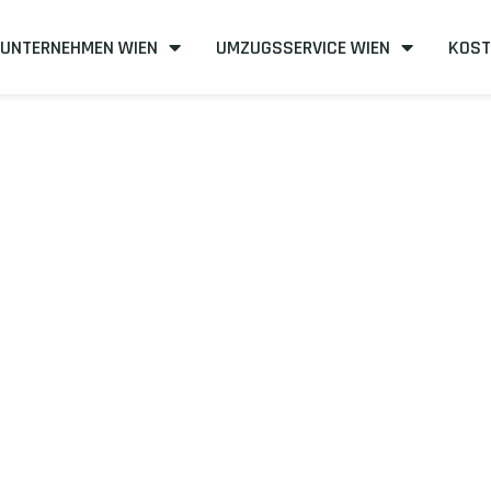
UNTERNEHMEN WIEN
UMZUGSSERVICE WIEN
KOST
n nach Nikosia
fizient
mit uns – Wir sind Ihr verlässlicher Partner in Wien!
unserer Best-Preis-Garantie: