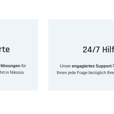
rte
24/7 Hil
rtlösungen
für
Unser
engagiertes Support
rt in Nikosia
Ihnen jede Frage bezüglich Ih