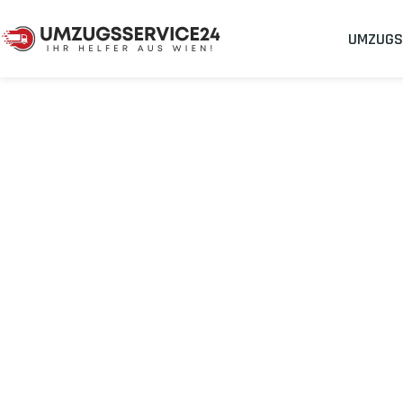
UMZUGS
Umzugsunternehmen
Umzug Wien Nikosia
Umzug von Wie
Planen Sie Ihren Umzug Wien Nikosia
stressfrei und kostenef
Sichern Sie sich jetzt einen
sorgenfreien Umzug in Wien
mit 