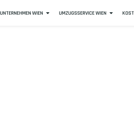
UNTERNEHMEN WIEN
UMZUGSSERVICE WIEN
KOST
n nach Trento
izient
mit uns – Wir sind Ihr verlässlicher Partner in Wien!
unserer Best-Preis-Garantie: