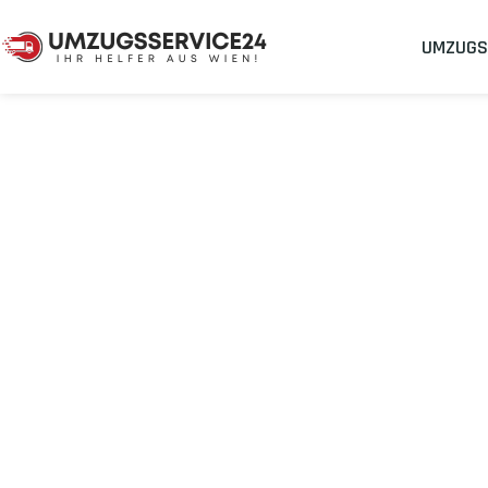
UMZUGS
Umzugsunternehmen
Umzug Wien Trento
Umzug von Wie
Planen Sie Ihren Umzug Wien Trento
stressfrei und kosteneff
Sichern Sie sich jetzt einen
sorgenfreien Umzug in Wien
mit 