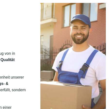
ug von in
Qualität
enheit unserer
gs- &
erfüllt, sondern
n einer