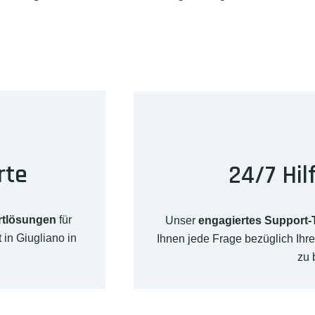
rte
24/7 Hil
rtlösungen
für
Unser
engagiertes Support
in Giugliano in
Ihnen jede Frage bezüglich Ih
zu 