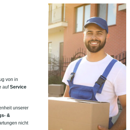
ug von in
e auf
Service
enheit unserer
gs- &
artungen nicht