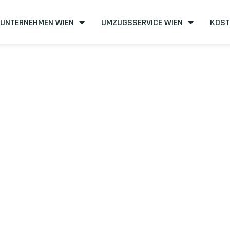
UNTERNEHMEN WIEN
UMZUGSSERVICE WIEN
KOST
nien
 nach Giuglian
rei und kosteneffizient
mit uns – Wir sind Ihr verlässlicher Par