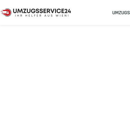
UMZUGS
Umzugsunternehmen
Umzug Wien Giugliano in Kampa
Umzug von Wien
Kampanien
Planen Sie Ihren Umzug Wien Giugliano in Kampanien
stressf