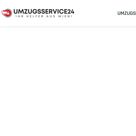
UMZUGS
Umzugsunternehmen
Umzug Wien Padua
Umzug von Wie
Planen Sie Ihren Umzug Wien Padua
stressfrei und kosteneff
Sichern Sie sich jetzt einen
sorgenfreien Umzug in Wien
mit 