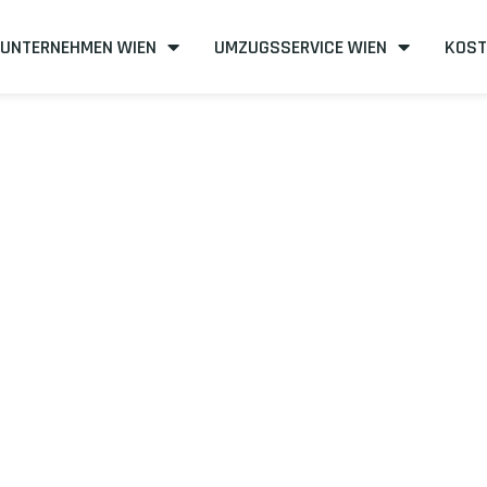
UNTERNEHMEN WIEN
UMZUGSSERVICE WIEN
KOST
n nach Padua
izient
mit uns – Wir sind Ihr verlässlicher Partner in Wien!
unserer Best-Preis-Garantie: