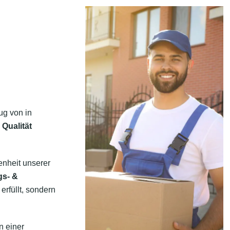
ug von in
 Qualität
enheit unserer
gs- &
erfüllt, sondern
n einer