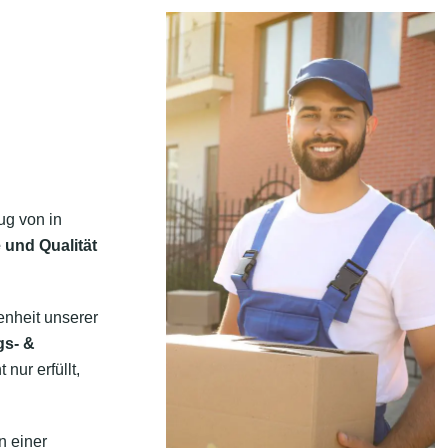
ug von in
 und Qualität
enheit unserer
gs- &
nur erfüllt,
n einer