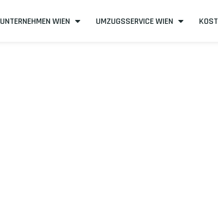
UNTERNEHMEN WIEN
UMZUGSSERVICE WIEN
KOST
n nach Zoeter
eneffizient
mit uns – Wir sind Ihr verlässlicher Partner in Wien!
unserer Best-Preis-Garantie: