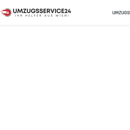
UMZUGS
Umzugsunternehmen
Umzug Wien Zoetermeer
Umzug von Wie
Planen Sie Ihren Umzug Wien Zoetermeer
stressfrei und kost
Sichern Sie sich jetzt einen
sorgenfreien Umzug in Wien
mit 