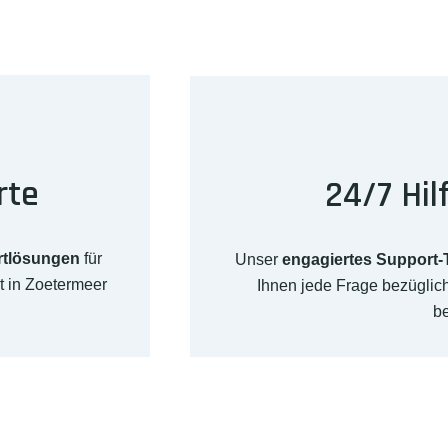
rte
24/7 Hil
rtlösungen
für
Unser
engagiertes Support
t in Zoetermeer
Ihnen jede Frage bezügli
b