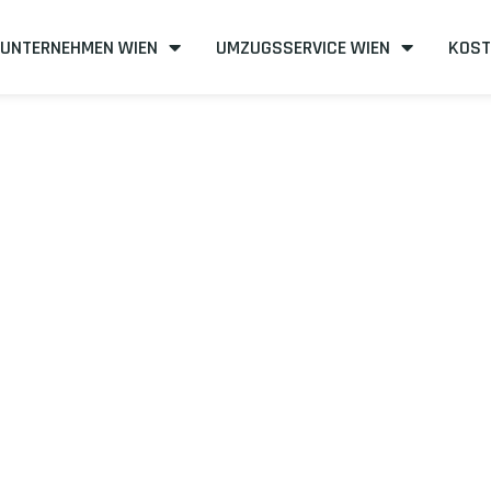
UNTERNEHMEN WIEN
UMZUGSSERVICE WIEN
KOST
n nach Almere
fizient
mit uns – Wir sind Ihr verlässlicher Partner in Wien!
unserer Best-Preis-Garantie: