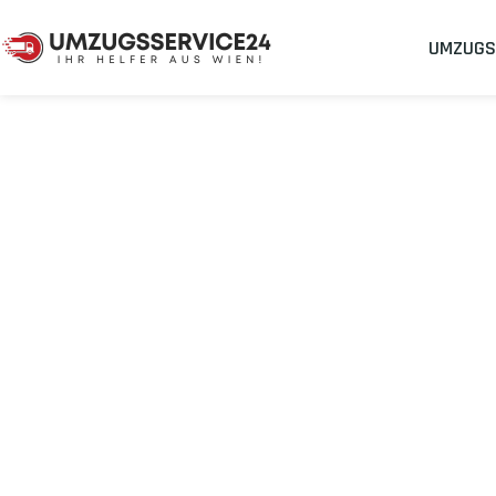
UMZUGS
Umzugsunternehmen
Umzug Wien Almere
Umzug von Wie
Planen Sie Ihren Umzug Wien Almere
stressfrei und kostenef
Sichern Sie sich jetzt einen
sorgenfreien Umzug in Wien
mit 