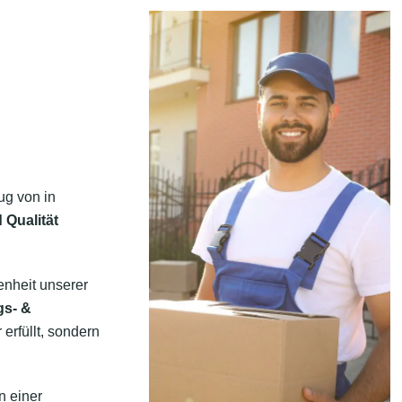
ug von in
 Qualität
enheit unserer
gs- &
erfüllt, sondern
n einer