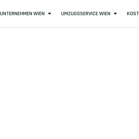
UNTERNEHMEN WIEN
UMZUGSSERVICE WIEN
KOST
en nach Amste
eneffizient
mit uns – Wir sind Ihr verlässlicher Partner in Wien!
unserer Best-Preis-Garantie: