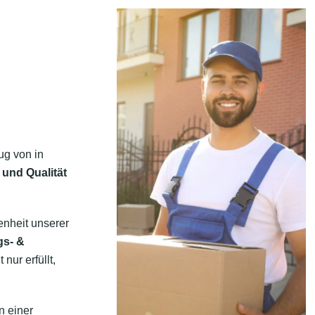
ug von in
 und Qualität
enheit unserer
gs- &
nur erfüllt,
n einer