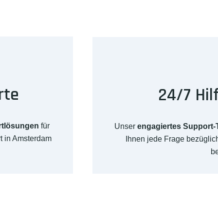
rte
24/7 Hil
rtlösungen
für
Unser
engagiertes Support
rt in Amsterdam
Ihnen jede Frage bezügli
b