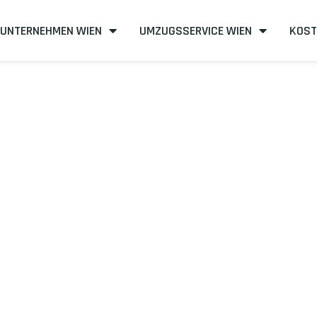
UNTERNEHMEN WIEN
UMZUGSSERVICE WIEN
KOST
n nach Bulle
zient
mit uns – Wir sind Ihr verlässlicher Partner in Wien!
unserer Best-Preis-Garantie: