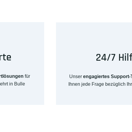
rte
24/7 Hil
rtlösungen
für
Unser
engagiertes Support
hrt in Bulle
Ihnen jede Frage bezüglich I