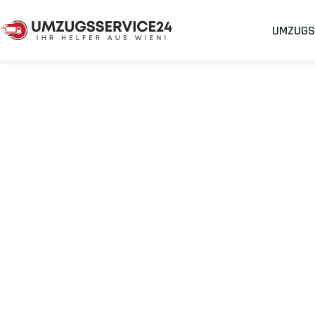
UMZUGS
Umzugsunternehmen
Umzug Wien Bulle
Umzug von Wie
Planen Sie Ihren Umzug Wien Bulle
stressfrei und kosteneffi
Sichern Sie sich jetzt einen
sorgenfreien Umzug in Wien
mit 