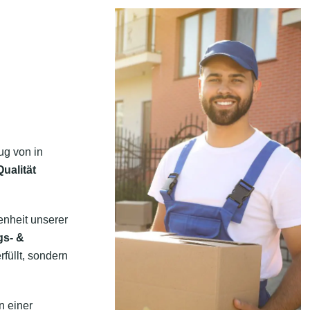
ug von in
ualität
enheit unserer
gs- &
rfüllt, sondern
n einer