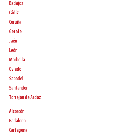
Badajoz
Cádiz
Coruña
Getafe
Jaén
León
Marbella
Oviedo
Sabadell
Santander
Torrejón de Ardoz
Alcorcón
Badalona
Cartagena