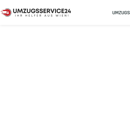
UMZUGS
Umzugsunternehmen
Umzug Wien Hospitalet de Llob
Umzug von Wie
Llobregat
Planen Sie Ihren Umzug Wien Hospitalet de Llobregat
stressfr