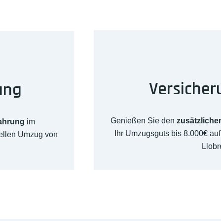
Versicher
ung
Genießen Sie den
zusätzliche
fahrung
im
Ihr Umzugsguts bis 8.000€ au
nellen Umzug von
Llobr