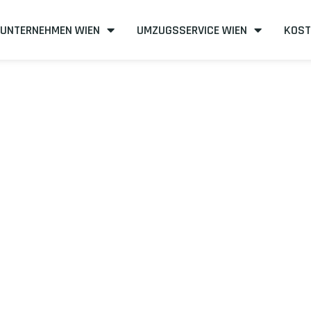
UNTERNEHMEN WIEN
UMZUGSSERVICE WIEN
KOST
regat
n nach Hospita
ei und kosteneffizient
mit uns – Wir sind Ihr verlässlicher Part