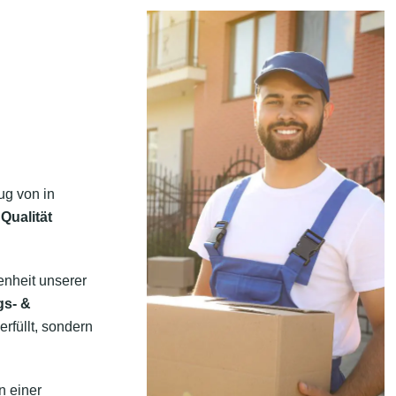
ug von in
Qualität
enheit unserer
gs- &
erfüllt, sondern
n einer