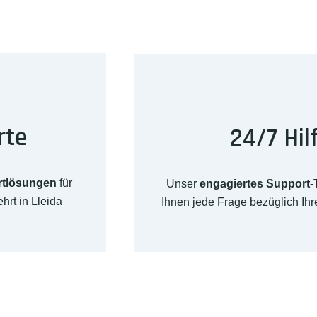
rte
24/7 Hil
rtlösungen
für
Unser
engagiertes Support
hrt in Lleida
Ihnen jede Frage bezüglich Ih