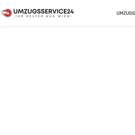
UMZUGS
Umzugsunternehmen
Umzug Wien Lleida
Umzug von Wie
Planen Sie Ihren Umzug Wien Lleida
stressfrei und kosteneff
Sichern Sie sich jetzt einen
sorgenfreien Umzug in Wien
mit 