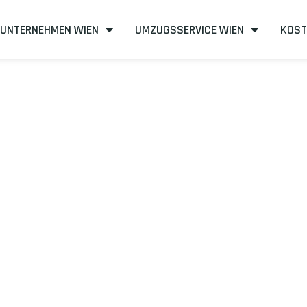
UNTERNEHMEN WIEN
UMZUGSSERVICE WIEN
KOST
n nach Lleida
izient
mit uns – Wir sind Ihr verlässlicher Partner in Wien!
unserer Best-Preis-Garantie: