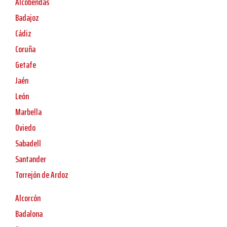
Alcobendas
Badajoz
Cádiz
Coruña
Getafe
Jaén
León
Marbella
Oviedo
Sabadell
Santander
Torrejón de Ardoz
Alcorcón
Badalona