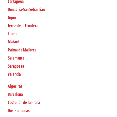
Cartagena
Donostia-San Sebastian
Gijón
Jerez de la Frontera
Lleida
Mataró
Palma de Mallorca
Salamanca
Saragossa
Valencia
Algeciras
Barcelona
Castellón de la Plana
Dos Hermanas