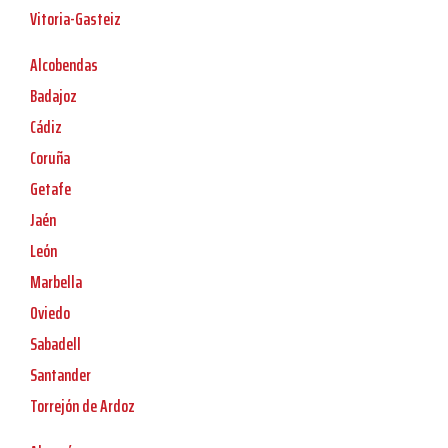
Vitoria-Gasteiz
Alcobendas
Badajoz
Cádiz
Coruña
Getafe
Jaén
León
Marbella
Oviedo
Sabadell
Santander
Torrejón de Ardoz