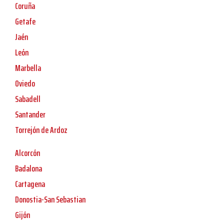
Coruña
Getafe
Jaén
León
Marbella
Oviedo
Sabadell
Santander
Torrejón de Ardoz
Alcorcón
Badalona
Cartagena
Donostia-San Sebastian
Gijón