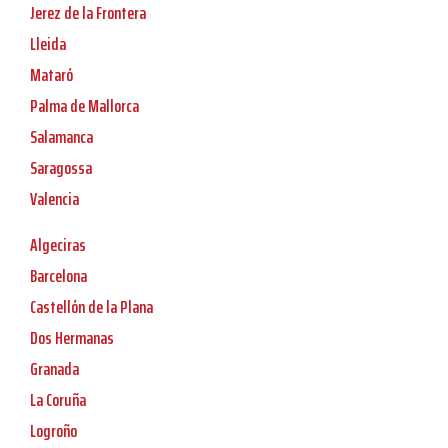
Jerez de la Frontera
Lleida
Mataró
Palma de Mallorca
Salamanca
Saragossa
Valencia
Algeciras
Barcelona
Castellón de la Plana
Dos Hermanas
Granada
La Coruña
Logroño