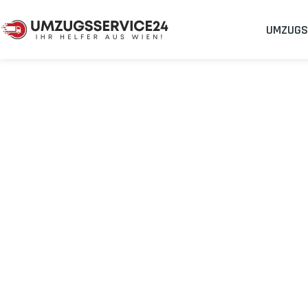
UMZUGS
Umzugsunternehmen
Umzug Wien Reus
Umzug von Wie
Planen Sie Ihren Umzug Wien Reus
stressfrei und kosteneffi
Sichern Sie sich jetzt einen
sorgenfreien Umzug in Wien
mit 