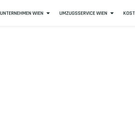
UNTERNEHMEN WIEN
UMZUGSSERVICE WIEN
KOST
n nach Reus
zient
mit uns – Wir sind Ihr verlässlicher Partner in Wien!
unserer Best-Preis-Garantie: