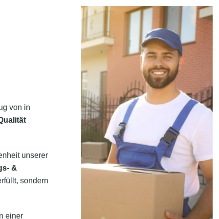
ug von in
ualität
enheit unserer
gs- &
füllt, sondern
n einer