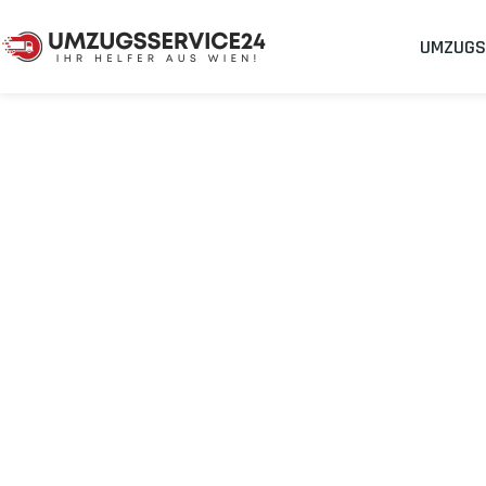
UMZUGS
Umzugsunternehmen
Umzug Wien Manisa
Umzug von Wie
Planen Sie Ihren Umzug Wien Manisa
stressfrei und kostenef
Sichern Sie sich jetzt einen
sorgenfreien Umzug in Wien
mit 