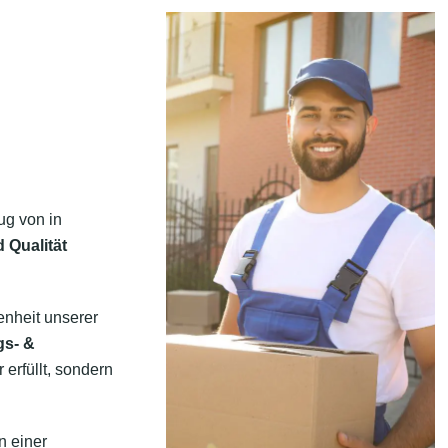
ug von in
 Qualität
enheit unserer
gs- &
erfüllt, sondern
n einer