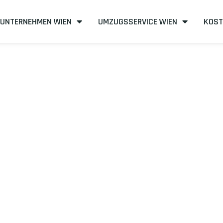
UNTERNEHMEN WIEN
UMZUGSSERVICE WIEN
KOST
n nach Manisa
fizient
mit uns – Wir sind Ihr verlässlicher Partner in Wien!
unserer Best-Preis-Garantie: