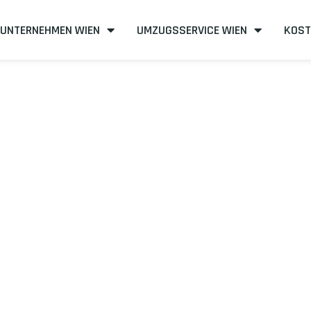
UNTERNEHMEN WIEN
UMZUGSSERVICE WIEN
KOST
n nach Isparta
izient
mit uns – Wir sind Ihr verlässlicher Partner in Wien!
unserer Best-Preis-Garantie: