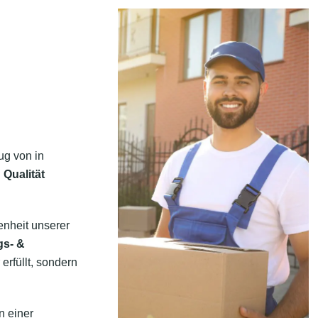
ug von in
 Qualität
enheit unserer
gs- &
erfüllt, sondern
n einer