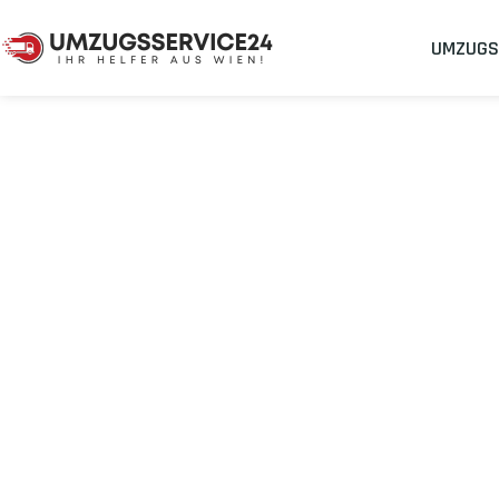
UMZUGS
Umzugsunternehmen
Umzug Wien Isparta
Umzug von Wie
Planen Sie Ihren Umzug Wien Isparta
stressfrei und kosteneff
Sichern Sie sich jetzt einen
sorgenfreien Umzug in Wien
mit 