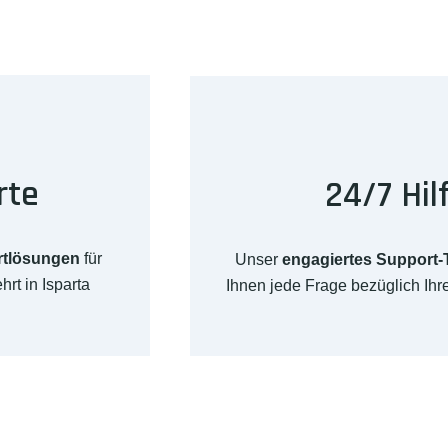
rte
24/7 Hil
rtlösungen
für
Unser
engagiertes Support
rt in Isparta
Ihnen jede Frage bezüglich Ih