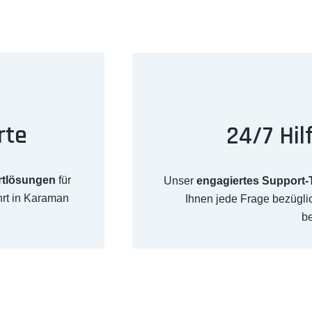
rte
24/7 Hil
rtlösungen
für
Unser
engagiertes Support
hrt in Karaman
Ihnen jede Frage bezügl
b