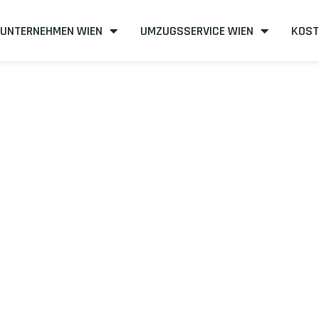
UNTERNEHMEN WIEN
UMZUGSSERVICE WIEN
KOST
en nach Karam
effizient
mit uns – Wir sind Ihr verlässlicher Partner in Wien!
unserer Best-Preis-Garantie: