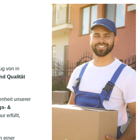
ug von in
nd Qualität
enheit unserer
gs- &
 erfüllt,
n einer