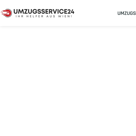
UMZUGS
Umzugsunternehmen
Umzug Wien Karaman
Umzug von Wi
Planen Sie Ihren Umzug Wien Karaman
stressfrei und kosten
Sichern Sie sich jetzt einen
sorgenfreien Umzug in Wien
mit 