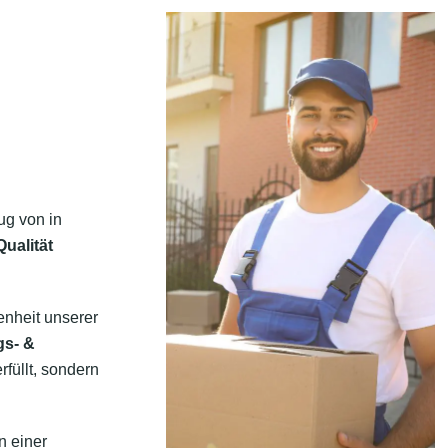
ug von in
ualität
enheit unserer
gs- &
rfüllt, sondern
n einer