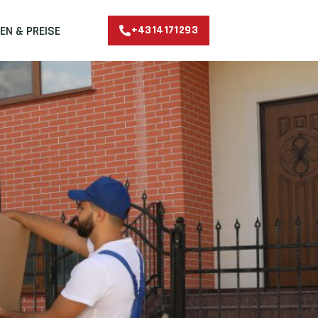
EN & PREISE
+4314171293