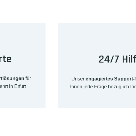
rte
24/7 Hil
rtlösungen
für
Unser
engagiertes Support
rt in Erfurt
Ihnen jede Frage bezüglich Ih