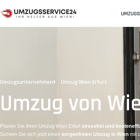
UMZUGS
Umzugsunternehmen
Umzug Wien Erfurt
Umzug von Wie
Planen Sie Ihren Umzug Wien Erfurt
stressfrei und kosteneffi
Sichern Sie sich jetzt einen
sorgenfreien Umzug in Wien
mit 