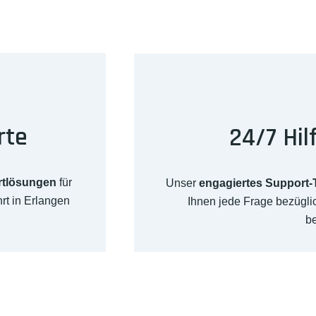
rte
24/7 Hil
rtlösungen
für
Unser
engagiertes Support
rt in Erlangen
Ihnen jede Frage bezügl
b