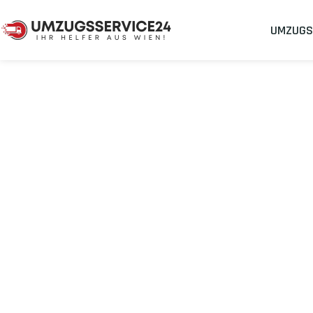
UMZUGS
Umzugsunternehmen
Umzug Wien Erlangen
Umzug von Wie
Planen Sie Ihren Umzug Wien Erlangen
stressfrei und kosten
Sichern Sie sich jetzt einen
sorgenfreien Umzug in Wien
mit 