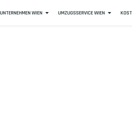
UNTERNEHMEN WIEN
UMZUGSSERVICE WIEN
KOST
n nach Erlange
effizient
mit uns – Wir sind Ihr verlässlicher Partner in Wien!
unserer Best-Preis-Garantie: