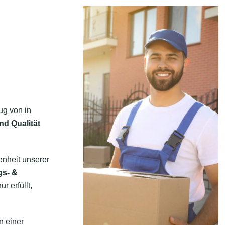
ug von in
nd Qualität
enheit unserer
gs- &
r erfüllt,
n einer