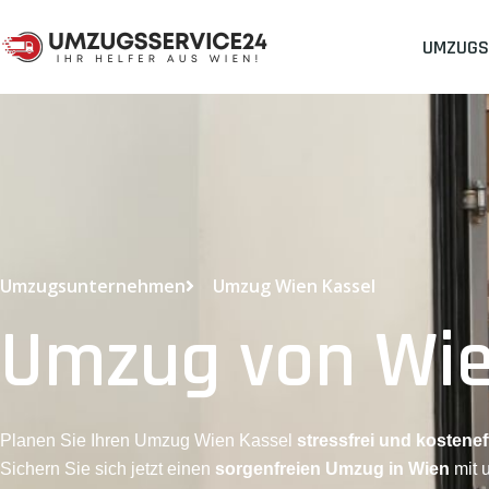
UMZUGS
Umzugsunternehmen
Umzug Wien Kassel
Umzug von Wie
Planen Sie Ihren Umzug Wien Kassel
stressfrei und kosteneff
Sichern Sie sich jetzt einen
sorgenfreien Umzug in Wien
mit 