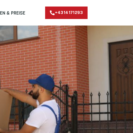
EN & PREISE
+4314171293