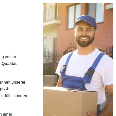
ug von in
 Qualität
enheit unserer
gs- &
erfüllt, sondern
n einer