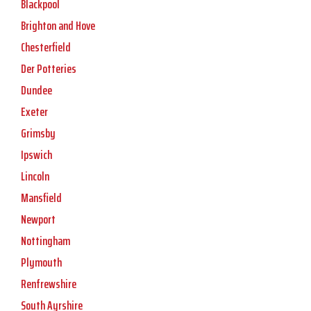
Blackpool
Brighton and Hove
Chesterfield
Der Potteries
Dundee
Exeter
Grimsby
Ipswich
Lincoln
Mansfield
Newport
Nottingham
Plymouth
Renfrewshire
South Ayrshire