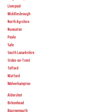
Liverpool
Middlesbrough
North Ayrshire
Nuneaton
Poole
Sale
South Lanarkshire
Stoke-on-Trent
Telford
Watford
Wolverhampton
Aldershot
Birkenhead
Bournemouth