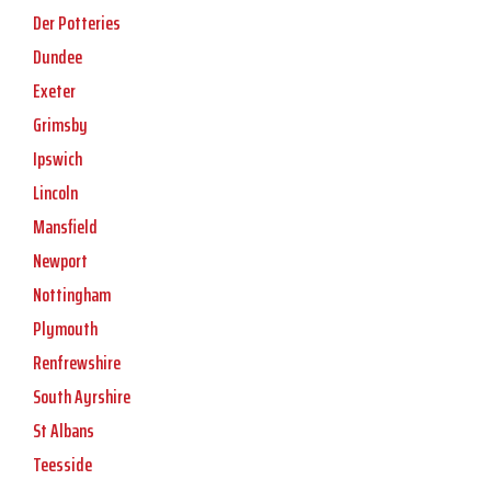
Der Potteries
Dundee
Exeter
Grimsby
Ipswich
Lincoln
Mansfield
Newport
Nottingham
Plymouth
Renfrewshire
South Ayrshire
St Albans
Teesside