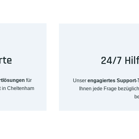
rte
24/7 Hil
rtlösungen
für
Unser
engagiertes Support
t in Cheltenham
Ihnen jede Frage bezügli
b