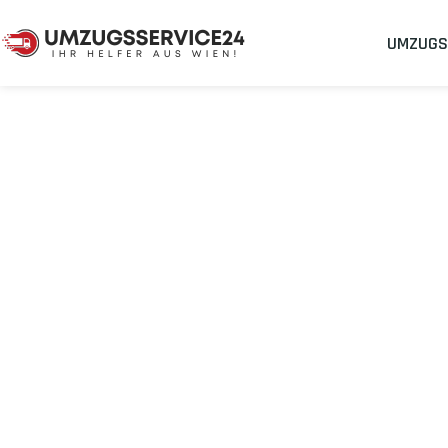
UMZUGS
Umzugsunternehmen
Umzug Wien Cheltenham
Umzug von Wie
Planen Sie Ihren Umzug Wien Cheltenham
stressfrei und kos
Sichern Sie sich jetzt einen
sorgenfreien Umzug in Wien
mit 