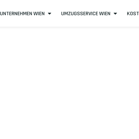
UNTERNEHMEN WIEN
UMZUGSSERVICE WIEN
KOST
n nach Chelte
teneffizient
mit uns – Wir sind Ihr verlässlicher Partner in Wien!
unserer Best-Preis-Garantie: