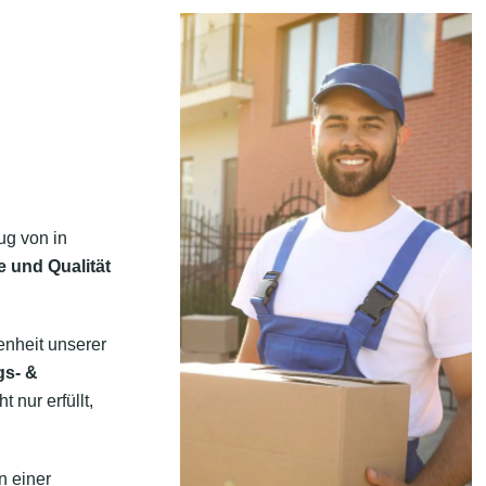
ug von in
e und Qualität
enheit unserer
gs- &
 nur erfüllt,
n einer