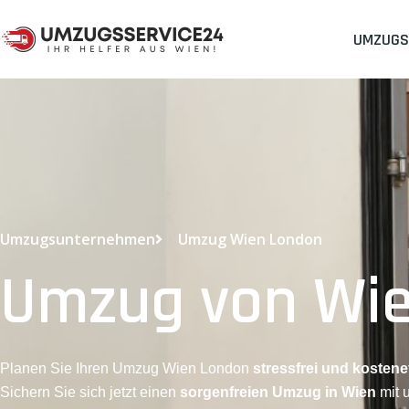
UMZUGS
Umzugsunternehmen
Umzug Wien London
Umzug von Wie
Planen Sie Ihren Umzug Wien London
stressfrei und kostenef
Sichern Sie sich jetzt einen
sorgenfreien Umzug in Wien
mit 