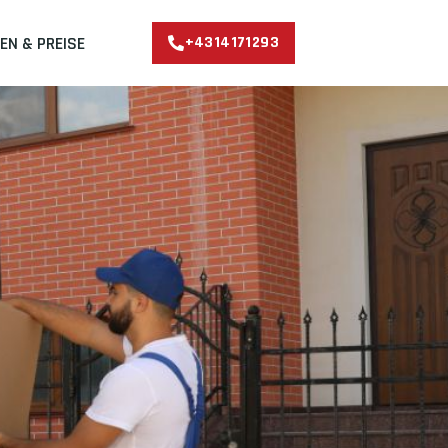
EN & PREISE
+4314171293