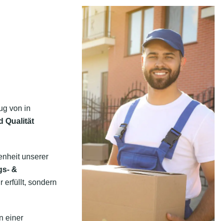
ug von in
d Qualität
enheit unserer
gs- &
 erfüllt, sondern
n einer